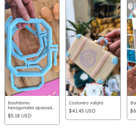
Bastidores
Costurero valijita
Ba
hexagonales apaisado
$41.45 USD
$6
13 cm
$5.18 USD